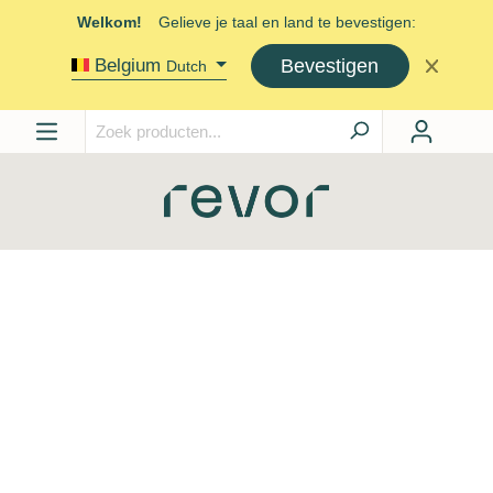
Welkom!
Gelieve je taal en land te bevestigen:
Bevestigen
Belgium
Dutch