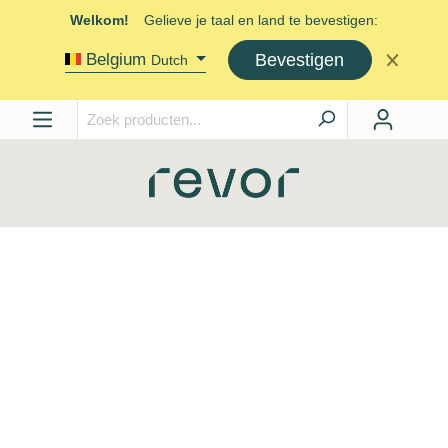
Welkom!
Gelieve je taal en land te bevestigen:
Bevestigen
Belgium
Dutch